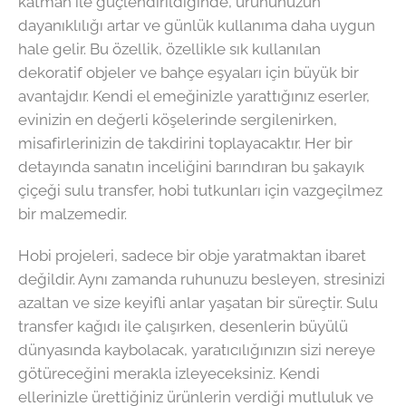
katman ile güçlendirildiğinde, ürününüzün
dayanıklılığı artar ve günlük kullanıma daha uygun
hale gelir. Bu özellik, özellikle sık kullanılan
dekoratif objeler ve bahçe eşyaları için büyük bir
avantajdır. Kendi el emeğinizle yarattığınız eserler,
evinizin en değerli köşelerinde sergilenirken,
misafirlerinizin de takdirini toplayacaktır. Her bir
detayında sanatın inceliğini barındıran bu şakayık
çiçeği sulu transfer, hobi tutkunları için vazgeçilmez
bir malzemedir.
Hobi projeleri, sadece bir obje yaratmaktan ibaret
değildir. Aynı zamanda ruhunuzu besleyen, stresinizi
azaltan ve size keyifli anlar yaşatan bir süreçtir. Sulu
transfer kağıdı ile çalışırken, desenlerin büyülü
dünyasında kaybolacak, yaratıcılığınızın sizi nereye
götüreceğini merakla izleyeceksiniz. Kendi
ellerinizle ürettiğiniz ürünlerin verdiği mutluluk ve