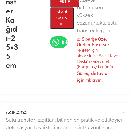
nsf
EKLE
bütünleşen
er
ŞIMDI
yüksek
Ka
SATIN
çözünürlüklü sulu
AL
ğıd
transfer kağıdı.
ı-2
⚠️
Siparişe Özel
Bilgi Al
5×3
Üretim:
Kusursuz
renkler için
5
siparişinize özel “Taze
Baskı” olarak üretilir
cm
(Kargo: 1-7 iş günü).
Süreç detayları
için tıklayın.
Açıklama
Sulu transfer kağıtları, bilinen en pratik ve etkileyici
dekorasyon tekniklerinden biridir. Bu yöntemde,