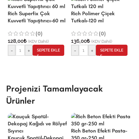
Rich Superfix Çok
Rich Polimer Çiçek
Kuvvetli Yapıştırıcı-60 ml
Tutkalı-120 ml
R
Na
(0)
(0)
m
128,00
₺
136,00
₺
(KDV Dahil)
(KDV Dahil)
-
+
-
+
SEPETE EKLE
SEPETE EKLE
1
Projenizi Tamamlayacak
Ürünler
Rich Beton Efekti Pasta-
Kauçuk Spatül-Dekopaj
350 gr-250 ml