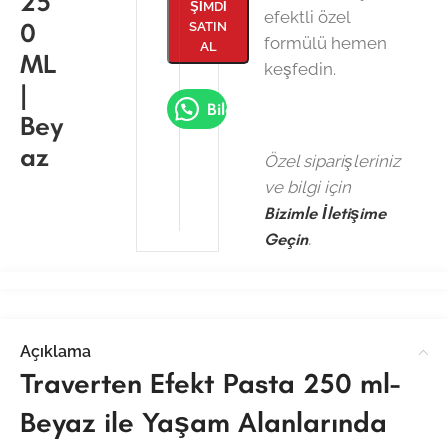
25
ŞIMDI
efektli özel
0
SATIN
formülü hemen
AL
ML
keşfedin.
|
Bilgi Al
Bey
az
Özel siparişleriniz
ve bilgi için
Bizimle İletişime
Geçin
.
Açıklama
Traverten Efekt Pasta 250 ml-
Beyaz ile Yaşam Alanlarında